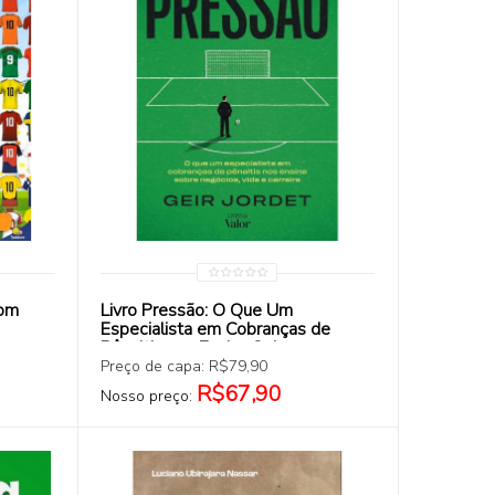
COMPRAR
com
Livro Pressão: O Que Um
Especialista em Cobranças de
Pênaltis nos Ensina Sobre
Negócios, Vida e Carreira
Preço de capa: R$79,90
R$67,90
Nosso preço: