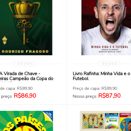
COMPRAR
COMPRAR
 A Virada de Chave -
Livro Rafinha: Minha Vida e o
iras Campeão da Copa do
Futebol
l 2015
 de capa: R$89,90
Preço de capa: R$89,90
R$86,90
R$87,90
 preço:
Nosso preço: