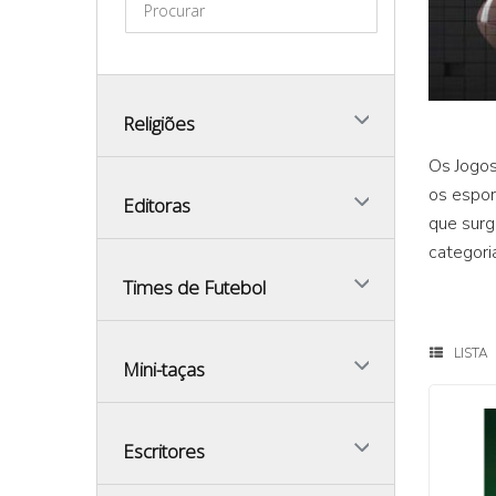
Religiões
Os Jogos
os espor
Editoras
que surg
categori
Times de Futebol
LISTA
Mini-taças
Escritores