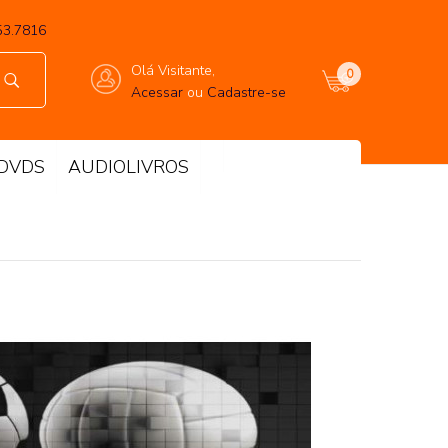
53.7816
Olá Visitante,
0
Acessar
ou
Cadastre-se
DVDS
AUDIOLIVROS