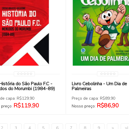
COMPRAR
COMPRAR
 História do São Paulo F.C -
Livro Cebolinha - Um Dia de
dos do Morumbi (1984-89)
Palmeiras
 de capa: R$129,90
Preço de capa: R$89,90
R$119,90
R$86,90
 preço:
Nosso preço:
2
3
4
5
6
7
8
9
>
>|