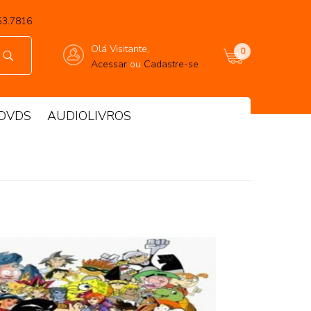
53.7816
Olá Visitante,
0
Acessar
ou
Cadastre-se
DVDS
AUDIOLIVROS