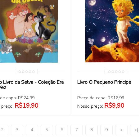
COMPRAR
COMPRAR
 o Livro da Selva - Coleção Era
Livro O Pequeno Príncipe
Vez
 de capa: R$24,99
Preço de capa: R$16,99
R$19,90
R$9,90
 preço:
Nosso preço:
2
3
4
5
6
7
8
9
>
>|