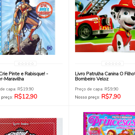
COMPRAR
COMPRAR
Crie Pinte e Rabisque! -
Livro Patrulha Canina O Filho
r-Maravilha
Bombeiro Veloz
 de capa: R$19,90
Preço de capa: R$9,90
R$12,90
R$7,90
 preço:
Nosso preço: