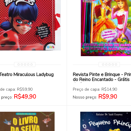
COMPRAR
COMPRAR
 Teatro Miraculous Ladybug
Revista Pinte e Brinque - Pr
do Reino Encantado - Grátis 
de Cor
 de capa: R$59,90
Preço de capa: R$14,90
R$49,90
R$9,90
 preço:
Nosso preço: