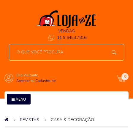
VENDAS
11 9 6453.7816
Olá Visitante,
0
Acessar
ou
Cadastre-se
MENU
REVISTAS
CASA & DECORAÇÃO