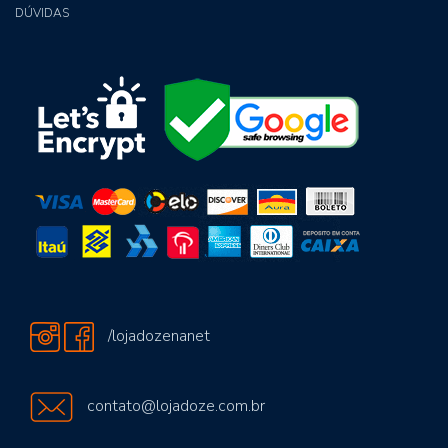
DÚVIDAS
/lojadozenanet
contato@lojadoze.com.br