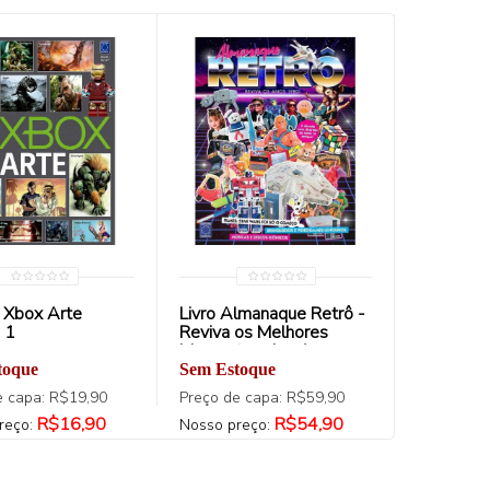
 Xbox Arte
Livro Almanaque Retrô -
Revista 
 1
Reviva os Melhores
de Fortni
Momentos dos Anos
1980
toque
Sem Estoque
Sem Esto
e capa: R$19,90
Preço de capa: R$59,90
Preço de 
R$16,90
R$54,90
reço:
Nosso preço:
Nosso pre