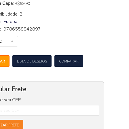
e Capa:
R$99,90
ibilidade: 2
a:
Europa
go: 9786558842897
AR
LISTA DE DESEJOS
COMPARAR
lar Frete
me seu CEP
IZAR FRETE