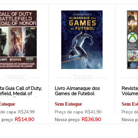
ta Guia Call of Duty,
Livro Almanaque dos
Revista
efield, Medal of
Games de Futebol
Volume
 - As Franquias de
as que
Estoque
Sem Estoque
Sem Es
ucionaram os
 de capa: R$24,99
Preço de capa: R$41,90
Preço d
es
R$14,90
R$36,90
 preço:
Nosso preço:
Nosso p