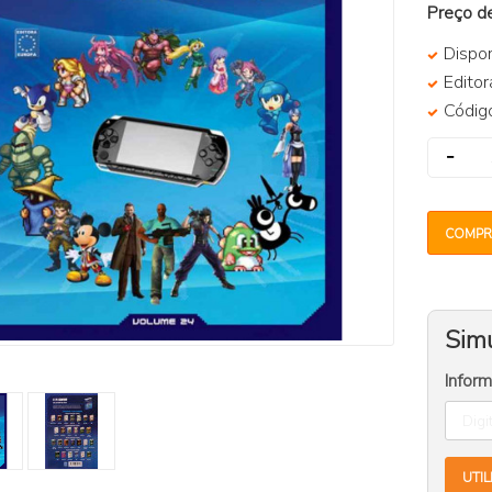
Preço d
Dispon
Editor
Códi
COMPR
Simu
Infor
UTIL