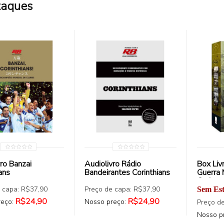
taques
COMPRAR
COMPRAR
ro Banzai
Audiolivro Rádio
Box Liv
ans
Bandeirantes Corinthians
Guerra 
Carisma
 capa: R$37,90
Preço de capa: R$37,90
Sem Es
R$24,90
R$24,90
reço:
Nosso preço:
Preço d
Nosso p