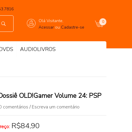
53.7816
Olá Visitante,
0
Acessar
ou
Cadastre-se
DVDS
AUDIOLIVROS
 Dossiê OLD!Gamer Volume 24: PSP
0 comentários
/
Escreva um comentário
R$84,90
reço: