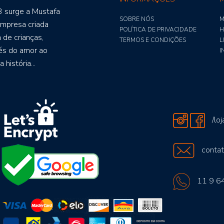
 surge a Mustafa
SOBRE NÓS
M
mpresa criada
POLÍTICA DE PRIVACIDADE
H
a de crianças,
TERMOS E CONDIÇÕES
L
vés do amor ao
I
história...
/lo
conta
11 9 6