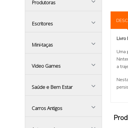
Produtoras
DESC
Escritores
Livro
Mini-taças
Uma p
Ninte
Video Games
a traj
Nesta
Saúde e Bem Estar
persi
Carros Antigos
Prod