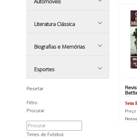
Automoveis
Literatura Clássica
Biografias e Memórias
Esportes
Revis
Resetar
Battl
Honor
Filtro
Guerr
Sem 
Revol
Procurar:
Preço
Gam
Nosso
Times de Futebol