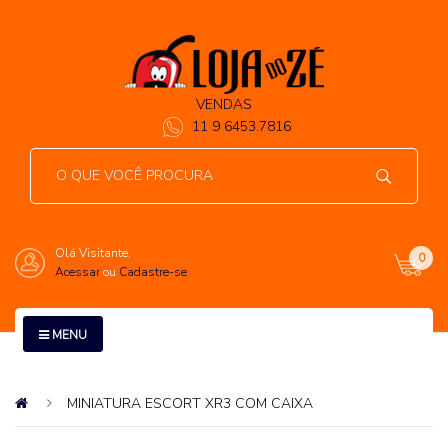
VENDAS
11 9 6453.7816
Olá Visitante,
0
Acessar
ou
Cadastre-se
MENU
MINIATURA ESCORT XR3 COM CAIXA